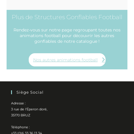
Plus de Structures Gonflables Football
Rendez-vous sur notre page regroupant toutes nos
animations football pour découvrir les autres
gonflables de notre catalogue !
Nos autres animations football
Siège Social
Adresse :
3 rue de l’Éperon doré,
35170 BRUZ
Téléphone :
+33 (0)6 33 36 13 34