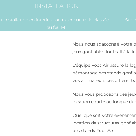
INSTALLATION
ot
Installation en intérieur ou extérieur, toile classée
Sur 
au feu M1
Nous nous adaptons à votre b
jeux gonflables football à la l
L'équipe Foot Air assure la lo
démontage des stands gonflab
vos animateurs ces différents 
Nous vous proposons des jeux 
location courte ou longue dur
Quel que soit votre événement
location de structures gonflab
des stands Foot Air