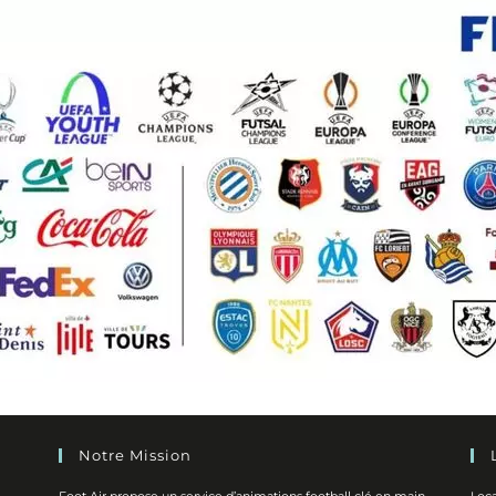
Notre Mission
Foot Air propose un service d’animations football clé en main,
Loca