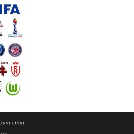
Liens Utiles
tion