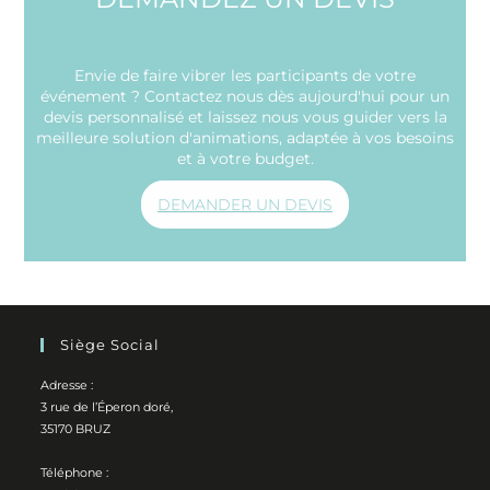
Envie de faire vibrer les participants de votre
événement ? Contactez nous dès aujourd'hui pour un
devis personnalisé et laissez nous vous guider vers la
meilleure solution d'animations, adaptée à vos besoins
et à votre budget.
DEMANDER UN DEVIS
Siège Social
Adresse :
3 rue de l’Éperon doré,
35170 BRUZ
Téléphone :